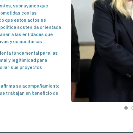
entes, subrayando que
ometidas con las
dó que estos actos se
política sostenida orientada
pañar a las entidades que
ivas y comunitarias.
ienta fundamental para las
mal y legitimidad para
ollar sus proyectos
 reafirma su acompañamiento
ue trabajan en beneficio de