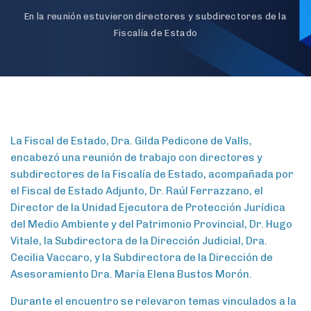
En la reunión estuvieron directores y subdirectores de la
Fiscalía de Estado
La Fiscal de Estado, Dra. Gilda Pedicone de Valls,
encabezó una reunión de trabajo con directores y
subdirectores de la Fiscalía de Estado, acompañada por
el Fiscal de Estado Adjunto, Dr. Raúl Ferrazzano, el
Director de la Unidad Ejecutora de Protección Jurídica
del Medio Ambiente y del Patrimonio Provincial, Dr. Hugo
Vitale, la Subdirectora de la Dirección Judicial, Dra.
Cecilia Vaccaro, y la Subdirectora de la Dirección de
Asesoramiento Dra. María Elena Bustos Morón.
Durante el encuentro se relevaron temas vinculados a la